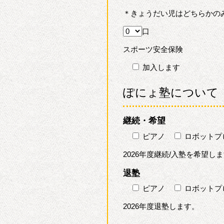
＊きょうだい児はどちらかの
口
スポーツ安全保険
加入します
ぽにょ塾について
継続・希望
ピアノ
ロボットプ
2026年度継続/入塾を希望し
退塾
ピアノ
ロボットプ
2026年度退塾します。