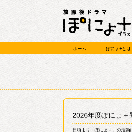
ホーム
ぽにょ+とは
2026年度ぽにょ
日頃より「ぽにょ＋」の活動